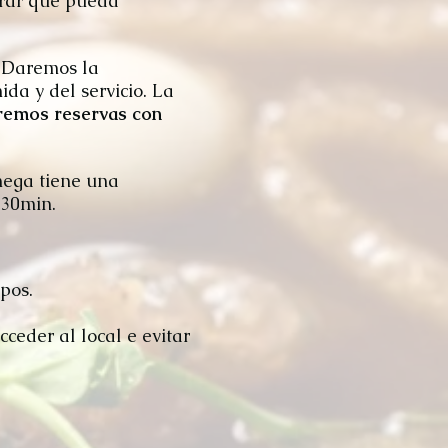
urar que pueda
.
Daremos la
da y del servicio. La
remos reservas con
mega tiene una
h30min.
pos.
ceder al local e evitar