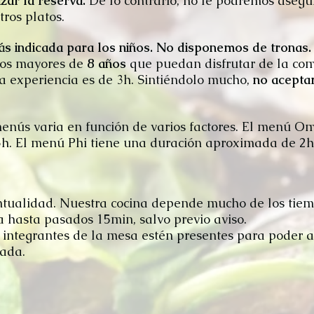
izar la reserva.
De lo contrario, no le podremos aseg
ros platos.
s indicada para los niños.
No disponemos de tronas
iños mayores de
8 años
que puedan disfrutar de la comi
 experiencia es de 3h. Sintiéndolo mucho,
no acepta
enús varia en función de varios factores. El menú O
h. El menú Phi tiene una duración aproximada de 2
tualidad. Nuestra cocina depende mucho de los tiem
hasta pasados 15min, salvo previo aviso.
 integrantes de la mesa estén presentes para poder ac
rada.