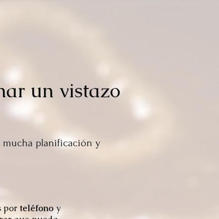
har un vistazo
a mucha planificación y
s por
teléfono
y