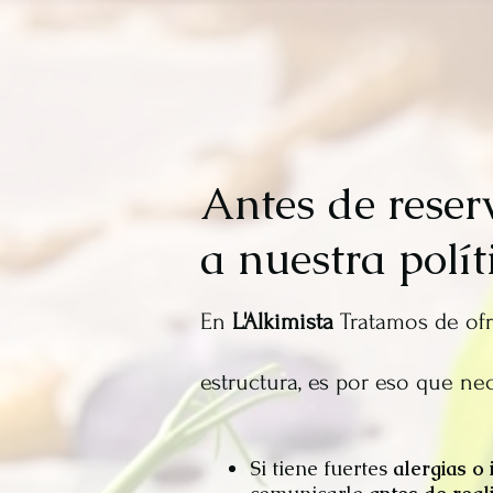
Antes de reser
a nuestra polít
En
L'Alkimista
Tratamos de ofr
estructura, es por eso que n
Si tiene fuertes
alergias
o 